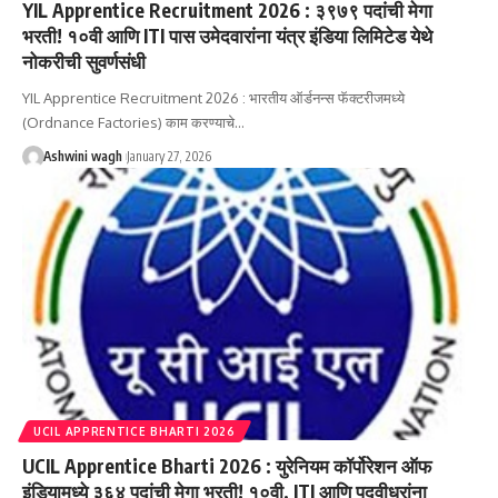
YIL Apprentice Recruitment 2026 : ३९७९ पदांची मेगा
भरती! १०वी आणि ITI पास उमेदवारांना यंत्र इंडिया लिमिटेड येथे
नोकरीची सुवर्णसंधी
YIL Apprentice Recruitment 2026 : भारतीय ऑर्डनन्स फॅक्टरीजमध्ये
(Ordnance Factories) काम करण्याचे…
Ashwini wagh
January 27, 2026
UCIL APPRENTICE BHARTI 2026
UCIL Apprentice Bharti 2026 : युरेनियम कॉर्पोरेशन ऑफ
इंडियामध्ये ३६४ पदांची मेगा भरती! १०वी, ITI आणि पदवीधरांना