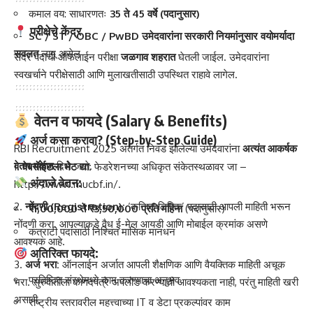
कमाल वय: साधारणतः
35 ते 45 वर्षे (पदानुसार)
परीक्षेचे केंद्र
SC / ST / OBC / PwBD उमेदवारांना सरकारी नियमांनुसार वयोमर्यादा
सवलत
लागू असेल
सदर पदाची ऑफलाईन परीक्षा
जळगाव शहरात
घेतली जाईल. उमेदवारांना
स्वखर्चाने परीक्षेसाठी आणि मुलाखतीसाठी उपस्थित राहावे लागेल.
वेतन व फायदे (Salary & Benefits)
अर्ज कसा करावा? (Step-by-Step Guide)
RBI Recruitment 2025 अंतर्गत निवड झालेल्या उमेदवारांना
अत्यंत आकर्षक
वेतन पॅकेज
दिले जाते.
वेबसाईटला भेट द्या:
फेडरेशनच्या अधिकृत संकेतस्थळावर जा –
अंदाजे वेतन:
http://www.mucbf.in/
.
नोंदणी (Registration):
‘कनिष्ठ लिपिक’ पदासाठी आपली माहिती भरून
₹1,00,000 ते ₹3,50,000 प्रति महिना
(पदानुसार)
नोंदणी करा. आपल्याकडे वैध ई-मेल आयडी आणि मोबाईल क्रमांक असणे
कंत्राटी पदांसाठी निश्चित मासिक मानधन
आवश्यक आहे.
अतिरिक्त फायदे:
अर्ज भरा:
ऑनलाईन अर्जात आपली शैक्षणिक आणि वैयक्तिक माहिती अचूक
प्रतिष्ठित संस्थेमध्ये काम करण्याचा अनुभव
भरा. सुरुवातीला कागदपत्रे अपलोड करण्याची आवश्यकता नाही, परंतु माहिती खरी
असावी.
राष्ट्रीय स्तरावरील महत्त्वाच्या IT व डेटा प्रकल्पांवर काम