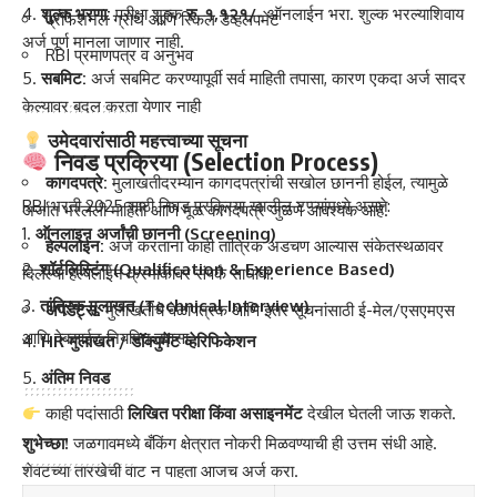
शुल्क भरणा:
परीक्षा शुल्क
रु. १,१२१/-
ऑनलाईन भरा. शुल्क भरल्याशिवाय
प्रोफेशनल ग्रोथ आणि स्किल डेव्हलपमेंट
अर्ज पूर्ण मानला जाणार नाही.
RBI प्रमाणपत्र व अनुभव
सबमिट:
अर्ज सबमिट करण्यापूर्वी सर्व माहिती तपासा, कारण एकदा अर्ज सादर
केल्यावर बदल करता येणार नाही
उमेदवारांसाठी महत्त्वाच्या सूचना
निवड प्रक्रिया (Selection Process)
कागदपत्रे:
मुलाखतीदरम्यान कागदपत्रांची सखोल छाननी होईल, त्यामुळे
RBI भरती 2025 साठी निवड प्रक्रिया खालील टप्प्यांमध्ये असते:
अर्जात भरलेली माहिती आणि मूळ कागदपत्रे जुळणे आवश्यक आहे.
ऑनलाइन अर्जांची छाननी (Screening)
हेल्पलाईन:
अर्ज करताना काही तांत्रिक अडचण आल्यास संकेतस्थळावर
शॉर्टलिस्टिंग (Qualification & Experience Based)
दिलेल्या हेल्पलाईन क्रमांकावर संपर्क साधावा.
तांत्रिक मुलाखत (Technical Interview)
अपडेट्स:
मुलाखतीचे वेळापत्रक आणि इतर सूचनांसाठी ई-मेल/एसएमएस
आणि वेबसाईट नियमित तपासा.
HR मुलाखत / डॉक्युमेंट व्हेरिफिकेशन
अंतिम निवड
काही पदांसाठी
लिखित परीक्षा किंवा असाइनमेंट
देखील घेतली जाऊ शकते.
शुभेच्छा!
जळगावमध्ये बँकिंग क्षेत्रात नोकरी मिळवण्याची ही उत्तम संधी आहे.
शेवटच्या तारखेची वाट न पाहता आजच अर्ज करा.