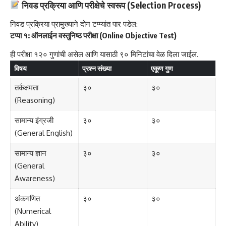
निवड प्रक्रिया आणि परीक्षेचे स्वरूप (Selection Process)
निवड प्रक्रिया प्रामुख्याने दोन टप्प्यांत पार पडेल:
टप्पा १: ऑनलाईन वस्तुनिष्ठ परीक्षा (Online Objective Test)
ही परीक्षा १२० गुणांची असेल आणि यासाठी ९० मिनिटांचा वेळ दिला जाईल.
विषय
प्रश्न संख्या
एकूण गुण
तर्कक्षमता
३०
३०
(Reasoning)
सामान्य इंग्रजी
३०
३०
(General English)
सामान्य ज्ञान
३०
३०
(General
Awareness)
अंकगणित
३०
३०
(Numerical
Ability)