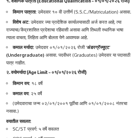
१. शैक्षणिक पात्रता (Educational Qualification – ०१/०१/२०२६ रोजी)
किमान पात्रता:
उमेदवार १० वी उत्तीर्ण (S.S.C./Matriculation) असावा.
विशेष अट:
उमेदवार ज्या प्रादेशिक कार्यालयासाठी अर्ज करत आहे, त्या
राज्याचा/केंद्रशासित प्रदेशाचा रहिवासी असावा आणि तिथली स्थानिक भाषा
त्याला वाचता, लिहिता आणि बोलता येणे आवश्यक आहे.
कमाल मर्यादा:
उमेदवार ०१/०१/२०२६ रोजी
‘अंडरग्रॅज्युएट’
(Undergraduate)
असावा. पदवीधर (Graduates) उमेदवार या पदासाठी
पात्र नाहीत.
२. वयोमर्यादा (Age Limit – ०१/०१/२०२६ रोजी)
किमान वय:
१८ वर्षे
कमाल वय:
२५ वर्षे
(उमेदवाराचा जन्म ०२/०१/२००१ पूर्वीचा आणि ०१/०१/२००८ नंतरचा
नसावा.)
वयातील सवलत:
SC/ST प्रवर्ग: ५ वर्षे सवलत