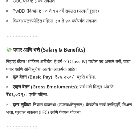
OBC प्रवर्ग: ३ वर्षे सवलत
PwBD (दिव्यांग): १० ते १५ वर्षे सवलत (प्रवर्गानुसार)
विधवा/घटस्फोटित महिला: ३५ ते ४० वर्षांपर्यंत सवलत.
पगार आणि भत्ते (Salary & Benefits)
रिझर्व्ह बँकेत ‘ऑफिस अटेंडंट’ हे वर्ग-४ (Class IV) मधील पद असले तरी, याचा
पगार आणि सोयीसुविधा अत्यंत आकर्षक आहेत.
मूळ वेतन (Basic Pay):
₹२४,२५०/- प्रति महिना.
एकूण वेतन (Gross Emoluments):
सर्व भत्ते मिळून अंदाजे
₹४६,०२९/-
प्रति महिना.
इतर सुविधा:
निवास व्यवस्था (उपलब्धतेनुसार), वैद्यकीय खर्च प्रतिपूर्ती, शिक्षण
भत्ता, प्रवास सवलत (LFC) आणि पेन्शन योजना.