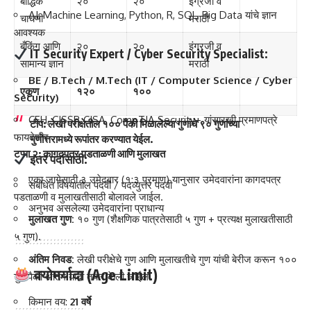
बौद्धिक
२०
२०
इंग्रजी व
AI, Machine Learning, Python, R, SQL, Big Data यांचे ज्ञान
चाचणी
मराठी
आवश्यक
बँकिंग आणि
२०
२०
इंग्रजी व
IT Security Expert / Cyber Security Specialist:
सामान्य ज्ञान
मराठी
BE / B.Tech / M.Tech (IT / Computer Science / Cyber
एकूण
१२०
१००
Security)
CEH, CISSP, CISA, CompTIA Security+ यांसारखी प्रमाणपत्रे
टीप:
लेखी परीक्षेतील १०० पैकी मिळालेल्या गुणांचे
९० गुणांच्या
फायदेशीर
गुणोत्तरामध्ये
रूपांतर करण्यात येईल.
टप्पा २: कागदपत्र पडताळणी आणि मुलाखत
इतर पदांसाठी:
एका जागेसाठी ३ उमेदवार (१:३ प्रमाण) यानुसार उमेदवारांना कागदपत्र
संबंधित विषयातील पदवी / पदव्युत्तर पदवी
पडताळणी व मुलाखतीसाठी बोलावले जाईल.
अनुभव असलेल्या उमेदवारांना प्राधान्य
मुलाखत गुण:
१० गुण (शैक्षणिक पात्रतेसाठी ५ गुण + प्रत्यक्ष मुलाखतीसाठी
५ गुण).
अंतिम निवड:
लेखी परीक्षेचे गुण आणि मुलाखतीचे गुण यांची बेरीज करून १००
वयोमर्यादा (Age Limit)
गुणांपैकी अंतिम यादी तयार केली जाईल.
किमान वय:
21 वर्षे