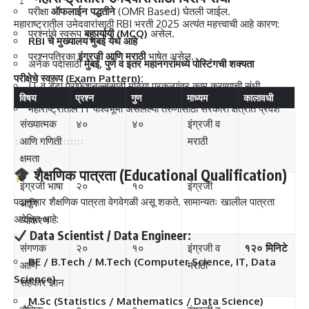
परीक्षा
ऑफलाईन पद्धतीने
(OMR Based) घेतली जाईल.
महाराष्ट्रातील उमेदवारांसाठी RBI भरती 2025 अत्यंत महत्त्वाची आहे कारण:
प्रश्नांचे स्वरूप
बहुपर्यायी (MCQ)
असेल.
RBI चे मुख्यालय मुंबई येथे आहे
प्रश्नपत्रिका
इंग्रजी आणि मराठी
भाषेत असेल.
अनेक पदांसाठी
मुंबई, पुणे व इतर महानगरांमध्ये पोस्टिंगची शक्यता
परीक्षेचे स्वरूप (Exam Pattern):
IT व डेटा प्रोफेशनल्ससाठी मोठ्या प्रकल्पांवर काम करण्याची संधी
विषय
प्रश्न
गुण
माध्यम
कालावधी
महाराष्ट्रातील IT पार्श्वभूमी असलेल्या तरुणांसाठी सरकारी क्षेत्रात प्रवेश
संख्यात्मक
४०
४०
इंग्रजी व
आणि गणिती
मराठी
क्षमता
शैक्षणिक पात्रता (Educational Qualification)
इंग्रजी भाषा
२०
१०
इंग्रजी
पदानुसार शैक्षणिक पात्रता वेगवेगळी असू शकते. सामान्यतः खालील पात्रता
आणि
अपेक्षित आहे:
व्याकरण
Data Scientist / Data Engineer:
संगणक
२०
१०
इंग्रजी व
१२० मिनिटे
BE / B.Tech / M.Tech (Computer Science, IT, Data
आणि
मराठी
Science)
सहकार ज्ञान
M.Sc (Statistics / Mathematics / Data Science)