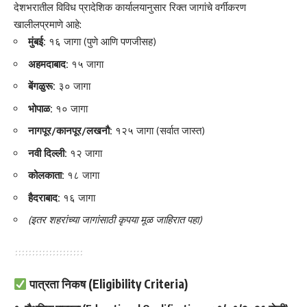
देशभरातील विविध प्रादेशिक कार्यालयानुसार रिक्त जागांचे वर्गीकरण
खालीलप्रमाणे आहे:
मुंबई:
१६ जागा (पुणे आणि पणजीसह)
अहमदाबाद:
१५ जागा
बेंगळुरू:
३० जागा
भोपाळ:
१० जागा
नागपूर/कानपूर/लखनौ:
१२५ जागा (सर्वात जास्त)
नवी दिल्ली:
१२ जागा
कोलकाता:
१८ जागा
हैदराबाद:
१६ जागा
(इतर शहरांच्या जागांसाठी कृपया मूळ जाहिरात पहा)
पात्रता निकष (Eligibility Criteria)