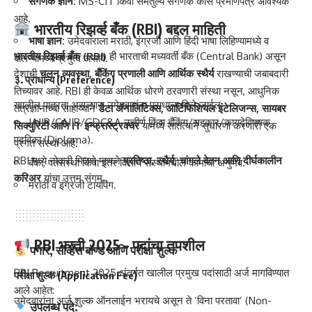
संगणक ज्ञान:
MS-CIT किंवा समतुल्य संगणक कोर्स प्रमाणपत्र आवश्यक
आहे.
भारतीय रिझर्व्ह बँक (RBI) बद्दल माहिती
भाषा ज्ञान:
उमेदवाराला मराठी, इंग्रजी आणि हिंदी भाषा लिहिण्यामध्ये व
भारतीय रिझर्व्ह बँक (RBI)
ही भारताची मध्यवर्ती बँक (Central Bank) असून
बोलण्यामध्ये प्रभुत्व असावे.
देशाची
चलन व्यवस्था, बँकिंग प्रणाली आणि आर्थिक स्थैर्य
राखण्याची जबाबदारी
३. प्राधान्य (Preference)
तिच्यावर आहे. RBI ही केवळ आर्थिक धोरणे ठरवणारी संस्था नसून, आधुनिक
खालील पात्रता असल्यास उमेदवारांना प्राधान्य दिले जाईल:
तंत्रज्ञानाच्या साहाय्याने
डेटा अ‍ॅनालिटिक्स, आर्टिफिशियल इंटेलिजन्स, सायबर
JAIIB/CAIIB/GDC&A उत्तीर्ण किंवा बँकिंग/सहकार/कायदेविषयक
सिक्युरिटी आणि IT इन्फ्रास्ट्रक्चर
यामध्ये सातत्याने सुधारणा करणारी एक
पदविका (Diploma).
प्रगत संस्था आहे.
RBI मध्ये नोकरी मिळणे म्हणजे
प्रतिष्ठा, स्थैर्य, चांगले वेतन आणि दीर्घकालीन
बँका, पतसंस्था किंवा इतर वित्तीय संस्थांमधील कामाचा अनुभव.
करिअर
यांचा उत्तम संगम.
मराठी व इंग्रजी टायपिंग.
RBI भरती 2025 – पदांचा तपशील
पगार, सर्व्हिस बॉण्ड आणि परीक्षा शुल्क
RBI Recruitment 2025 अंतर्गत खालील प्रमुख पदांसाठी अर्ज मागविण्यात
परीक्षा शुल्क (Application Fee)
आले आहेत:
उमेदवारांना अर्ज शुल्क ऑनलाईन भरायचे असून ते ‘विना परतावा’ (Non-
उपलब्ध पदे: