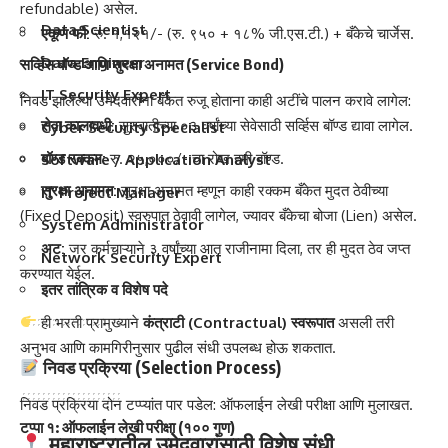
refundable) असेल.
Data Scientist
एकूण फी:
रु. १,१२१/- (रु. ९५० + १८% जी.एस.टी.) + बँकेचे चार्जेस.
Data Engineer
सर्व्हिस बॉण्ड आणि सुरक्षा अनामत (Service Bond)
IT Security Expert
निवड झालेल्या उमेदवारांना बँकेत रुजू होताना काही अटींचे पालन करावे लागेल:
सेवा कालावधी:
सुरुवातीच्या ०३ वर्षांच्या सेवेसाठी सर्व्हिस बॉण्ड द्यावा लागेल.
Cyber Security Specialist
बॉण्ड रक्कम:
रु. २५,०००/- चा रोख हमी बॉण्ड.
Software / Application Analyst
सुरक्षा अनामत:
सुरक्षा अनामत म्हणून काही रक्कम बँकेत मुदत ठेवीच्या
IT Project Manager
(Fixed Deposit) स्वरुपात ठेवावी लागेल, ज्यावर बँकेचा बोजा (Lien) असेल.
System Administrator
अट:
जर कर्मचाऱ्याने ३ वर्षांच्या आत राजीनामा दिला, तर ही मुदत ठेव जप्त
Network Security Expert
करण्यात येईल.
इतर तांत्रिक व विशेष पदे
ही भरती प्रामुख्याने
कंत्राटी (Contractual) स्वरूपात
असली तरी
अनुभव आणि कामगिरीनुसार पुढील संधी उपलब्ध होऊ शकतात.
निवड प्रक्रिया (Selection Process)
निवड प्रक्रिया दोन टप्प्यांत पार पडेल: ऑफलाईन लेखी परीक्षा आणि मुलाखत.
टप्पा १: ऑफलाईन लेखी परीक्षा (१०० गुण)
महाराष्ट्रातील उमेदवारांसाठी विशेष संधी