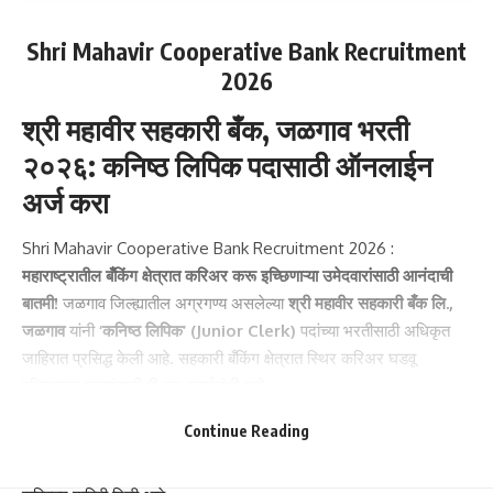
Shri Mahavir Cooperative Bank Recruitment
2026
श्री महावीर सहकारी बँक, जळगाव भरती
२०२६: कनिष्ठ लिपिक पदासाठी ऑनलाईन
अर्ज करा
Shri Mahavir Cooperative Bank Recruitment 2026 :
महाराष्ट्रातील बँकिंग क्षेत्रात करिअर करू इच्छिणाऱ्या उमेदवारांसाठी आनंदाची
बातमी!
जळगाव जिल्ह्यातील अग्रगण्य असलेल्या
श्री महावीर सहकारी बँक लि.,
जळगाव
यांनी
‘कनिष्ठ लिपिक’ (Junior Clerk)
पदांच्या भरतीसाठी अधिकृत
जाहिरात प्रसिद्ध केली आहे. सहकारी बँकिंग क्षेत्रात स्थिर करिअर घडवू
इच्छिणाऱ्या तरुणांसाठी ही एक सुवर्णसंधी आहे.
ही भरती प्रक्रिया ‘दि महाराष्ट्र अर्बन को-ऑप. बँक्स् फेडरेशन लि., मुंबई’
Continue Reading
2
यांच्यामार्फत ऑनलाईन पद्धतीने राबविली जात आहे
. या लेखात आम्ही पात्रता
निकष, परीक्षेचे स्वरूप, महत्त्वाच्या तारखा आणि अर्ज करण्याची प्रक्रिया याबद्दल