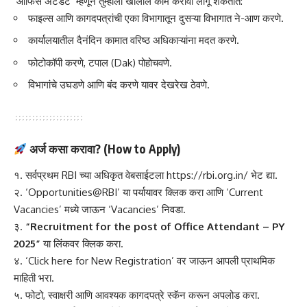
‘ऑफिस अटेंडंट’ म्हणून तुम्हाला खालील कामे करावी लागू शकतात:
फाइल्स आणि कागदपत्रांची एका विभागातून दुसऱ्या विभागात ने-आण करणे.
कार्यालयातील दैनंदिन कामात वरिष्ठ अधिकाऱ्यांना मदत करणे.
फोटोकॉपी करणे, टपाल (Dak) पोहोचवणे.
विभागांचे उघडणे आणि बंद करणे यावर देखरेख ठेवणे.
अर्ज कसा करावा? (How to Apply)
१. सर्वप्रथम RBI च्या अधिकृत वेबसाईटला
https://rbi.org.in/
भेट द्या.
२. ‘Opportunities@RBI’ या पर्यायावर क्लिक करा आणि ‘Current
Vacancies’ मध्ये जाऊन ‘Vacancies’ निवडा.
३.
“Recruitment for the post of Office Attendant – PY
2025”
या लिंकवर क्लिक करा.
४. ‘Click here for New Registration’ वर जाऊन आपली प्राथमिक
माहिती भरा.
५. फोटो, स्वाक्षरी आणि आवश्यक कागदपत्रे स्कॅन करून अपलोड करा.