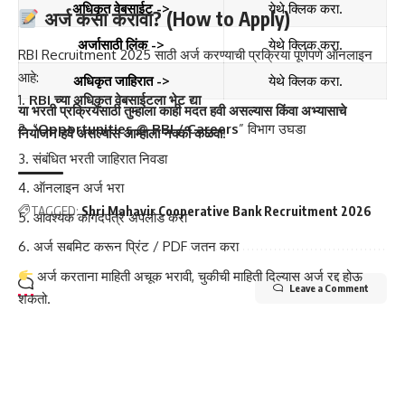
अधिकृत वेबसाईट ->
येथे क्लिक करा.
अर्ज कसा करावा? (How to Apply)
अर्जासाठी लिंक ->
येथे क्लिक करा.
RBI Recruitment 2025 साठी अर्ज करण्याची प्रक्रिया पूर्णपणे ऑनलाइन
आहे:
अधिकृत जाहिरात ->
येथे क्लिक करा.
RBI च्या अधिकृत वेबसाईटला भेट द्या
या भरती प्रक्रियेसाठी तुम्हाला काही मदत हवी असल्यास किंवा अभ्यासाचे
“
Opportunities @ RBI / Careers
” विभाग उघडा
नियोजन हवे असल्यास आम्हाला नक्की कळवा!
संबंधित भरती जाहिरात निवडा
ऑनलाइन अर्ज भरा
TAGGED:
Shri Mahavir Cooperative Bank Recruitment 2026
आवश्यक कागदपत्रे अपलोड करा
अर्ज सबमिट करून प्रिंट / PDF जतन करा
अर्ज करताना माहिती अचूक भरावी, चुकीची माहिती दिल्यास अर्ज रद्द होऊ
Leave a Comment
शकतो.
आवश्यक कागदपत्रे