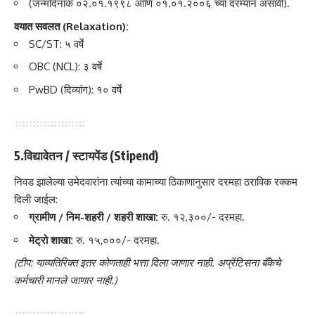
(जन्मदिनांक ०२.०१.१९९८ आणि ०१.०१.२००६ च्या दरम्यान असावी).
वयात सवलत (Relaxation):
SC/ST: ५ वर्षे
OBC (NCL): ३ वर्षे
PwBD (दिव्यांग): १० वर्षे
5.विद्यावेतन / स्टायपेंड (Stipend)
निवड झालेल्या उमेदवारांना त्यांच्या कामाच्या ठिकाणानुसार दरमहा ठराविक रक्कम
दिली जाईल:
ग्रामीण / निम-शहरी / शहरी शाखा:
रु. १२,३००/- दरमहा.
मेट्रो शाखा:
रु. १५,०००/- दरमहा.
(टीप: याव्यतिरिक्त इतर कोणताही भत्ता दिला जाणार नाही. अप्रेंटिसना बँकेचे
कर्मचारी मानले जाणार नाही.)