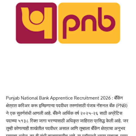
Punjab National Bank Apprentice Recruitment 2026 : बँकिंग
क्षेत्रात करिअर करू इच्छिणाऱ्या पदवीधर तरुणांसाठी पंजाब नॅशनल बँक (PNB)
ने एक सुवर्णसंधी आणली आहे. बँकेने आर्थिक वर्ष २०२५-२६ साठी अप्रेंटिस
पदाच्या ५१३८ रिक्त जागा भरण्यासाठी अधिकृत जाहिरात प्रसिद्ध केली आहे. जर
तुम्ही कोणत्याही शाखेतील पदवीधर असाल आणि तुम्हाला बँकिंग क्षेत्राचा अनुभव
घ्यायचा असेल, तर ही संधी तुमच्यासाठीच आहे. या ब्लॉगमध्ये आपण पात्रता, पगार,