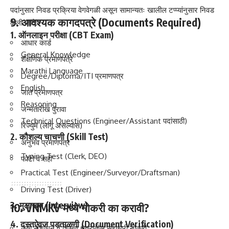
पदांनुसार निवड प्रक्रिया वेगवेगळी असून सामान्यतः खालील टप्प्यांनुसार निवड
9. आवश्यक कागदपत्रे (Documents Required)
केली जाते:
1. ऑनलाइन परीक्षा (CBT Exam)
आधार कार्ड
General Knowledge
शैक्षणिक प्रमाणपत्रे
Marathi Language
Degree/Diploma/ITI प्रमाणपत्र
English
जात प्रमाणपत्र
Reasoning
जन्मतारीख पुरावा
Technical Questions (Engineer/Assistant पदांसाठी)
रिज्युमे (लागू असल्यास)
2. कौशल्य चाचणी (Skill Test)
अनुभव प्रमाणपत्र
Typing Test (Clerk, DEO)
फोटो व सही
Practical Test (Engineer/Surveyor/Draftsman)
Driving Test (Driver)
3. मुलाखत (Interview)
10. VNMKV मध्ये नोकरी का करावी?
4. दस्तऐवज पडताळणी (Document Verification)
कृषी संशोधन व शिक्षण क्षेत्रातील सरकारी नोकरी