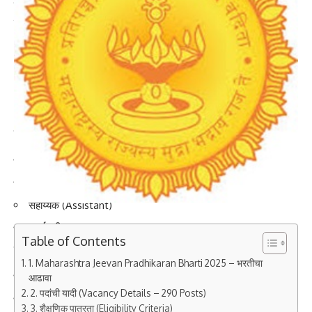
कार्यस्थळ:
परभणी, लातूर, हिंगोली, नांदेड तसेच विद्यापीठाचे प्रयोगशाळा व
संशोधन केंद्र
2. उपलब्ध पदांची यादी (Vacancy Details)
अधिकृत अधिसूचनेनुसार खालील पदांसाठी भरती अपेक्षित आहे:
सहाय्यक व प्रशासकीय पदे
लिपिक (Clerk)
कनिष्ठ लिपिक (Junior Clerk)
सहाय्यक (Assistant)
कार्यालयीन सहाय्यक
Table of Contents
तांत्रिक व प्रयोगशाळा पदे
1. Maharashtra Jeevan Pradhikaran Bharti 2025 – भरतीचा
Lab Assistant
आढावा
2. पदांची यादी (Vacancy Details – 290 Posts)
Agriculture Field Assistant
3. शैक्षणिक पात्रता (Eligibility Criteria)