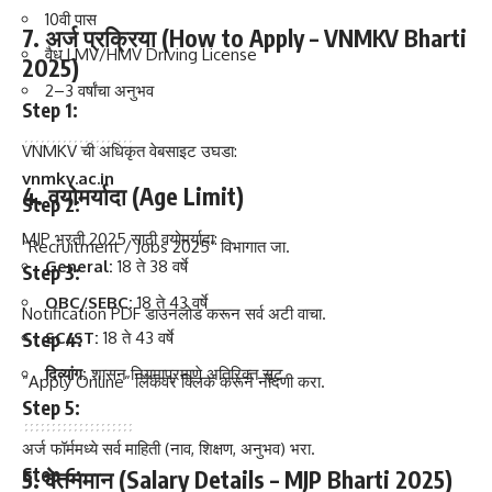
10वी पास
7. अर्ज प्रक्रिया (How to Apply – VNMKV Bharti
वैध LMV/HMV Driving License
2025)
2–3 वर्षांचा अनुभव
Step 1:
VNMKV ची अधिकृत वेबसाइट उघडा:
vnmkv.ac.in
4. वयोमर्यादा (Age Limit)
Step 2:
MJP भरती 2025 साठी वयोमर्यादा:
“Recruitment / Jobs 2025” विभागात जा.
General:
18 ते 38 वर्षे
Step 3:
OBC/SEBC:
18 ते 43 वर्षे
Notification PDF डाउनलोड करून सर्व अटी वाचा.
SC/ST:
18 ते 43 वर्षे
Step 4:
दिव्यांग:
शासन नियमाप्रमाणे अतिरिक्त सूट
“Apply Online” लिंकवर क्लिक करून नोंदणी करा.
Step 5:
अर्ज फॉर्ममध्ये सर्व माहिती (नाव, शिक्षण, अनुभव) भरा.
Step 6:
5. वेतनमान (Salary Details – MJP Bharti 2025)