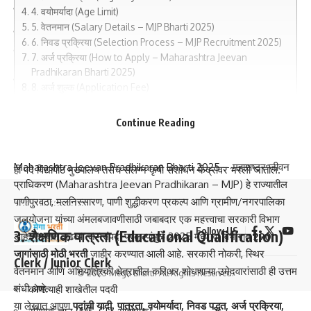
Technical Assistant
4. वयोमर्यादा (Age Limit)
5. वेतनमान (Salary Details – MJP Bharti 2025)
Computer Operator
6. निवड प्रक्रिया (Selection Process – MJP Recruitment 2025)
इतर सहाय्यक पदे
7. अर्ज प्रक्रिया (How to Apply – Maharashtra Jeevan
Pradhikaran Bharti 2025)
शिपाई (Peon)
8. अर्ज शुल्क (Application Fee)
हमाल
9. आवश्यक कागदपत्रे (Documents Required)
10. MJP मध्ये नोकरी का करावी?
Continue Reading
ड्रायव्हर
निष्कर्ष
सफाई कर्मचारी
Maharashtra Jeevan Pradhikaran Bharti 2025 – महाराष्ट्र जीवन
ही पदे विद्यापीठ मुख्यालय तसेच संलग्न कृषी संशोधन केंद्रांवर भरली जातील.
प्राधिकरण (Maharashtra Jeevan Pradhikaran – MJP) हे राज्यातील
पाणीपुरवठा, मलनिस्सारण, पाणी शुद्धीकरण प्रकल्प आणि ग्रामीण/नगरपालिका
जलयोजना यांच्या अंमलबजावणीसाठी जबाबदार एक महत्त्वाचा सरकारी विभाग
Follow US
3. शैक्षणिक पात्रता (Educational Qualification)
आहे. राज्यात वाढत्या जलसंपदा प्रकल्पांमुळे 2025 मध्ये या विभागात
290
जागांसाठी मोठी भरती
जाहीर करण्यात आली आहे. सरकारी नोकरी, स्थिर
Clerk / Junior Clerk
वेतनमान आणि अभियांत्रिकी क्षेत्रातील करिअर शोधणाऱ्या उमेदवारांसाठी ही उत्तम
© 2025 Mega Bharti. All Rights Reserved.
संधी आहे.
कोणत्याही शाखेतील पदवी
या लेखात आपण
पदांची यादी, पात्रता, वयोमर्यादा, निवड पद्धत, अर्ज प्रक्रिया,