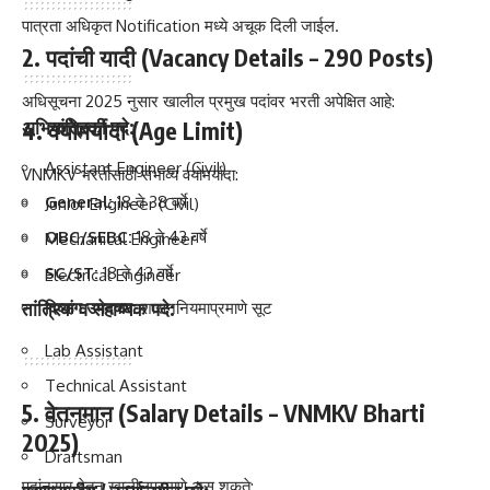
पात्रता अधिकृत Notification मध्ये अचूक दिली जाईल.
2. पदांची यादी (Vacancy Details – 290 Posts)
अधिसूचना 2025 नुसार खालील प्रमुख पदांवर भरती अपेक्षित आहे:
अभियांत्रिकी पदे:
4. वयोमर्यादा (Age Limit)
Assistant Engineer (Civil)
VNMKV भरतीसाठी संभाव्य वयोमर्यादा:
General:
18 ते 38 वर्षे
Junior Engineer (Civil)
OBC/SEBC:
18 ते 43 वर्षे
Mechanical Engineer
SC/ST:
18 ते 43 वर्षे
Electrical Engineer
तांत्रिक व सहाय्यक पदे:
दिव्यांग उमेदवार:
शासननियमाप्रमाणे सूट
Lab Assistant
Technical Assistant
5. वेतनमान (Salary Details – VNMKV Bharti
Surveyor
2025)
Draftsman
पदांनुसार वेतन खालीलप्रमाणे असू शकते: