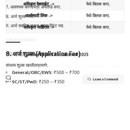
अधिकृत वेबसाईट ->
येथे क्लिक करा.
आवश्यक कागदपत्रे अपलोड करा.
अर्जासाठी लिंक ->
येथे क्लिक करा.
अर्ज शुल्क भरा.
अर्ज सबमिट करून त्याचा प्रिंट घ्या.
अधिकृत जाहिरात ->
येथे क्लिक करा.
8. अर्ज शुल्क (Application Fee)
TAGGED:
vnmkv
VNMKV Recruitment 2025
संभाव्य शुल्क खालीलप्रमाणे:
General/OBC/EWS:
₹500 – ₹700
Leave a Comment
SC/ST/PwD:
₹250 – ₹350
अधिकृत अधिसूचनेनुसार शुल्कात बदल संभव.
9. आवश्यक कागदपत्रे (Documents Required)