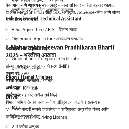
संगणक ज्ञान (MS-CIT आवश्यक)
वेतनमान आणि आवश्यक कागदपत्रे
याबद्दल सविस्तर माहिती पाहणार आहोत.
मराठी/इंग्रजी टायपिंग असल्यास प्राधान्य
हा लेख Megabharti.in साठी SEO-अनुकूल, AdSense-सेफ आणि सोप्या
Lab Assistant / Technical Assistant
भाषेत तयार केला आहे.
B.Sc. Agriculture / B.Sc. विज्ञान शाखा
Diploma in Agriculture असल्यास प्राधान्य
1. Maharashtra Jeevan Pradhikaran Bharti
Computer Operator
2025 – भरतीचा आढावा
Graduation + Computer Certificate
संस्था:
महाराष्ट्र जीवन प्राधिकरण (MJP)
टायपिंग गती आवश्यक
एकूण पदे:
290
Peon / Hamal / Helper
भरती प्रकार:
सरकारी / पर्मनंट
अर्ज पद्धत:
ऑनलाइन
किमान 10वी उत्तीर्ण
कार्यस्थळ:
महाराष्ट्रातील सर्व जिल्हे
Driver
विभाग:
अभियांत्रिकी, प्रशासकीय, तांत्रिक, कार्यालयीन सहाय्यक
10वी पास
MJP मध्ये नोकरी म्हणजे जलसंपदा व पाणीपुरवठा क्षेत्रातील स्थिर आणि
प्रतिष्ठित सरकारी सेवा.
वैध LMV/HMV Driving License
2-3 वर्षांचा अनुभव