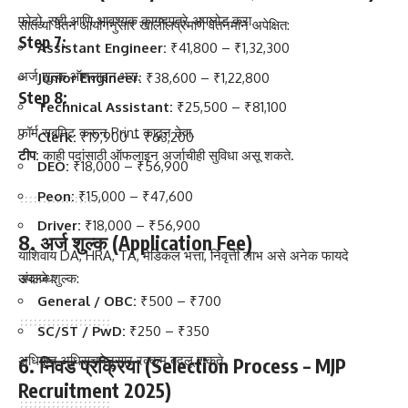
फोटो, सही आणि आवश्यक कागदपत्रे अपलोड करा.
सातव्या वेतन आयोगनुसार खालीलप्रमाणे वेतनमान अपेक्षित:
Step 7:
Assistant Engineer:
₹41,800 – ₹1,32,300
अर्ज शुल्क ऑनलाइन भरा.
Junior Engineer:
₹38,600 – ₹1,22,800
Step 8:
Technical Assistant:
₹25,500 – ₹81,100
फॉर्म सबमिट करून Print काढून ठेवा.
Clerk:
₹19,900 – ₹63,200
टीप:
काही पदांसाठी ऑफलाइन अर्जाचीही सुविधा असू शकते.
DEO:
₹18,000 – ₹56,900
Peon:
₹15,000 – ₹47,600
Driver:
₹18,000 – ₹56,900
8. अर्ज शुल्क (Application Fee)
याशिवाय DA, HRA, TA, मेडिकल भत्ता, निवृत्ती लाभ असे अनेक फायदे
उपलब्ध.
अंदाजे शुल्क:
General / OBC:
₹500 – ₹700
SC/ST / PwD:
₹250 – ₹350
अधिकृत अधिसूचनेनुसार रक्कम बदलू शकते.
6. निवड प्रक्रिया (Selection Process – MJP
Recruitment 2025)