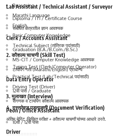
Reasoning
Lab Assistant / Technical Assistant / Surveyor
Marathi Language
Diploma / ITI / Certificate Course
English
संबंधित क्षेत्रातील ज्ञान आवश्यक
Basic Computer Knowledge
Clerk / Accounts Assistant
Technical Subject (तांत्रिक पदांसाठी)
Graduation (B.A./B.Com./B.Sc.)
2. कौशल्य चाचणी (Skill Test)
MS-CIT / Computer Knowledge आवश्यक
Typing Test (Clerk/Computer Operator)
टायपिंग गती (Marathi/English) प्राधान्य
Practical Test (Lab/Technical पदांसाठी)
Data Entry Operator
Driving Test (Driver)
12वी पास / Graduate
3. मुलाखत (Interview)
संगणक व टायपिंग कौशल्य आवश्यक
4. दस्तऐवज पडताळणी (Document Verification)
Peon / Office Assistant
अंतिम मेरिट
लिखित परीक्षा + कौशल्य चाचणी
यांच्या आधारे ठरते.
10वी / 12वी पास
Driver